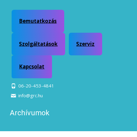
Bemutatkozás
Szolgáltatások
Szerviz
Kapcsolat
06-20-453-4841
info@grc.hu
Archívumok